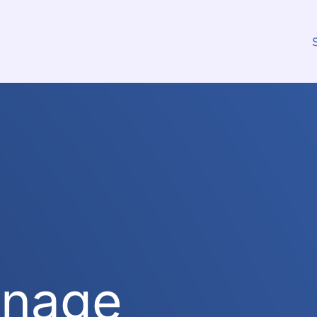
S
anage