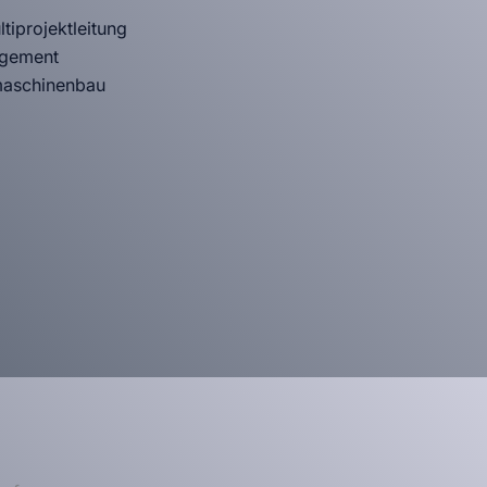
iprojektleitung
agement
maschinenbau