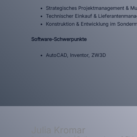
Strategisches Projektmanagement & Mult
Technischer Einkauf & Lieferantenman
Konstruktion & Entwicklung im Sonder
Software-Schwerpunkte
AutoCAD, Inventor, ZW3D
Julia Kromar