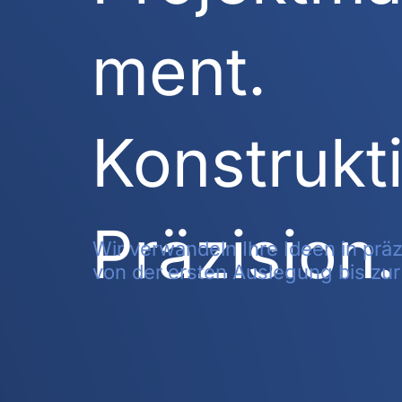
ment.
Konstrukt
Präzision.
Wir verwandeln Ihre Ideen in prä
von der ersten Auslegung bis zur