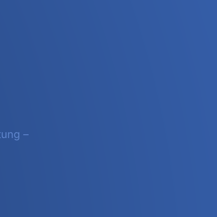
tung –