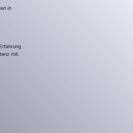
en in
 Erfahrung
tenz mit.