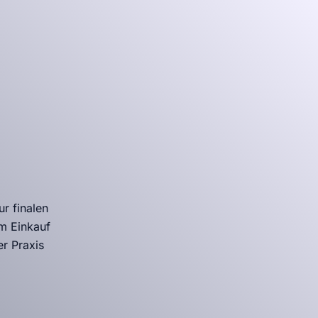
r finalen
em Einkauf
r Praxis